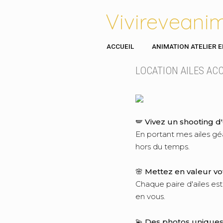
Vivireveani
ACCUEIL
ANIMATION ATELIER 
LOCATION AILES AC
🪽
Vivez un shooting d
En portant mes ailes géa
hors du temps.
🌸
Mettez en valeur vo
Chaque paire d'ailes est
en vous.
💫
Des photos uniques 