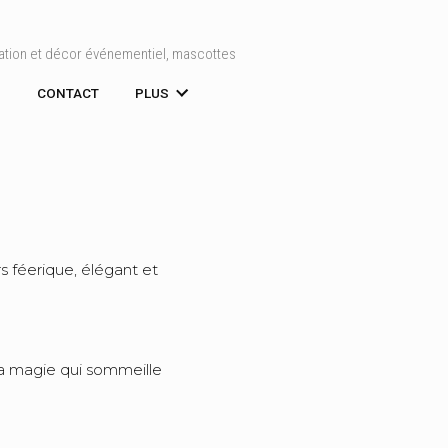
ation et décor événementiel, mascottes
S
CONTACT
PLUS
s féerique, élégant et
 la magie qui sommeille