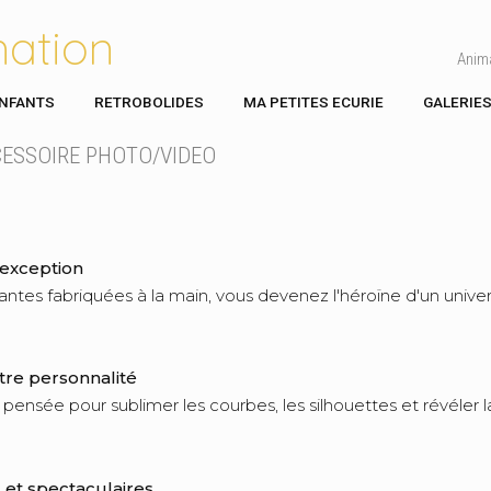
mation
Anim
ENFANTS
RETROBOLIDES
MA PETITES ECURIE
GALERIE
CESSOIRE PHOTO/VIDEO
'exception
ntes fabriquées à la main, vous devenez l'héroïne d'un univer
tre personnalité
 pensée pour sublimer les courbes, les silhouettes et révéler
et spectaculaires