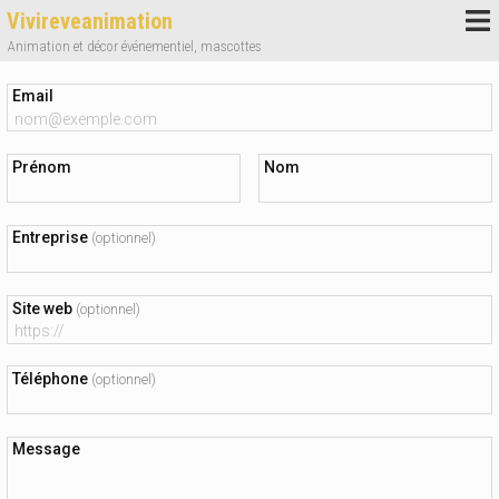
Vivireveanimation
Animation et décor événementiel, mascottes
Email
Prénom
Nom
Entreprise
(optionnel)
Site web
(optionnel)
Téléphone
(optionnel)
Message